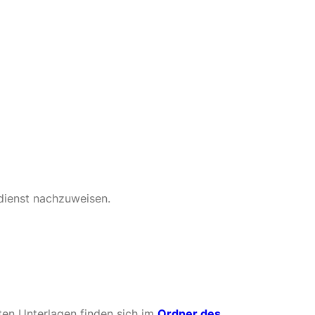
edienst nachzuweisen.
en Unterlagen finden sich im
Ordner des