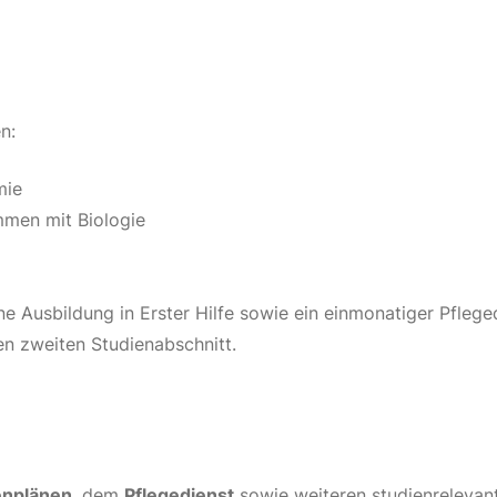
n:
mie
men mit Biologie
ne Ausbildung in Erster Hilfe sowie ein einmonatiger Pfleg
den zweiten Studienabschnitt.
enplänen
, dem
Pflegedienst
sowie weiteren studienrelevant