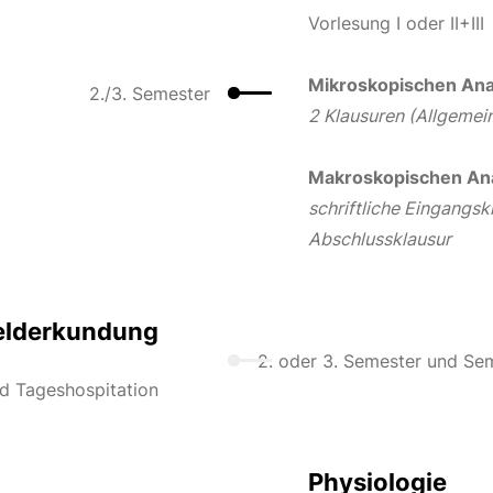
Vorlesung I oder II+III
Mikroskopischen An
2./3. Semester
2 Klausuren (Allgemein
Makroskopischen An
schriftliche Eingangs
Abschlussklausur
elderkundung
2. oder 3. Semester und Se
d Tageshospitation
Physiologie