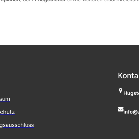
Konta
Hugste
ssum
chutz
info@z
gsausschluss