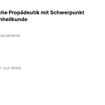
he Propädeutik mit Schwerpunkt
nheilkunde
htpraktikum
r (nur WiSe)